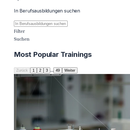
In Berufsausbildungen suchen
Filter
Suchen
Most Popular Trainings
...
Zurück
1
2
3
49
Weiter