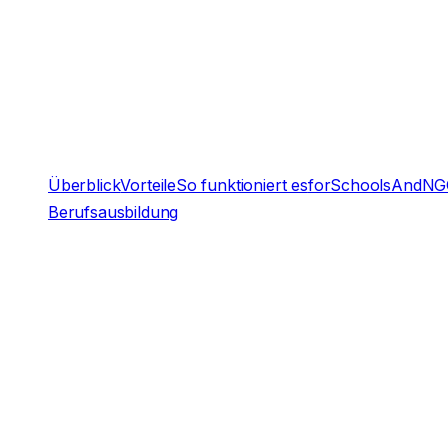
Überblick
Vorteile
So funktioniert es
forSchoolsAndNG
Berufsausbildung